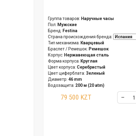
Группа товаров:
Наручные часы
Пол:
Мужские
Бренд:
Festina
Страна происхождения бренда:
Тип механизма:
Кварцевый
Браслет / Ремешок:
Ремешок
Корпус:
Нержавеющая сталь
Форма корпуса:
Круглая
Цвет корпуса:
Серебристый
Цвет циферблата:
Зеленый
Диаметр:
46 mm
Водозащита:
200 м (20 atm)
Стекло:
Сапфировое
79 500 KZT
–
Гарантия:
24 месяца