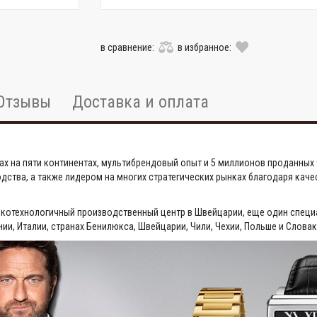
в сравнение:
в избранное:
Отзывы
Доставка и оплата
ах на пяти континентах, мультибрендовый опыт и 5 миллионов проданных ч
ства, а также лидером на многих стратегических рынках благодаря каче
окотехнологичный производственный центр в Швейцарии, еще один специ
ии, Италии, странах Бенилюкса, Швейцарии, Чили, Чехии, Польше и Словак