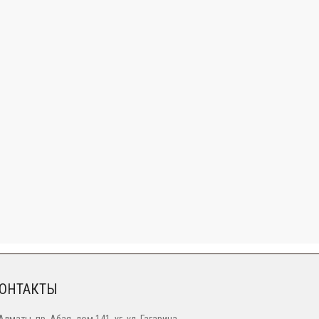
ОНТАКТЫ
 Алматы, пр. Абая, дом 141, уг. ул. Гагарина