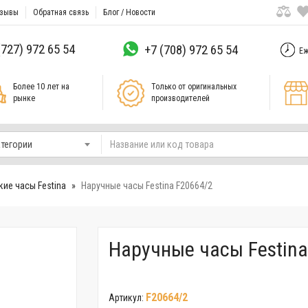
зывы
Обратная связь
Блог / Новости
(727) 972 65 54
+7 (708) 972 65 54
Еж
Более 10 лет на
Только от оригинальных
рынке
производителей
атегории
ие часы Festina
Наручные часы Festina F20664/2
Наручные часы Festina
F20664/2
Артикул: