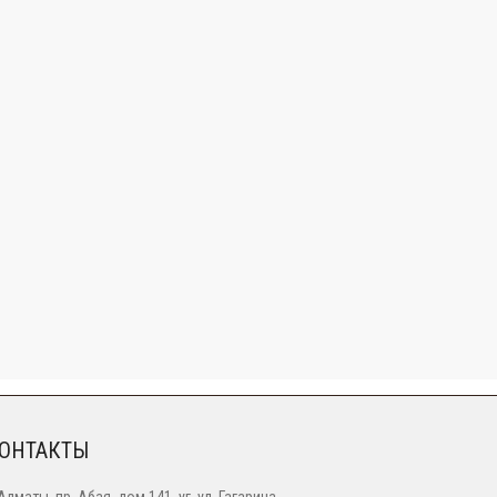
ОНТАКТЫ
 Алматы, пр. Абая, дом 141, уг. ул. Гагарина