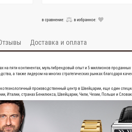
в сравнение:
в избранное:
Отзывы
Доставка и оплата
ах на пяти континентах, мультибрендовый опыт и 5 миллионов проданных ч
ства, а также лидером на многих стратегических рынках благодаря каче
окотехнологичный производственный центр в Швейцарии, еще один специ
ии, Италии, странах Бенилюкса, Швейцарии, Чили, Чехии, Польше и Словак