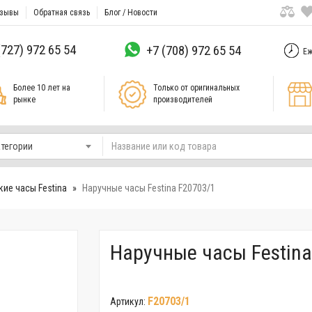
зывы
Обратная связь
Блог / Новости
(727) 972 65 54
+7 (708) 972 65 54
Еж
Более 10 лет на
Только от оригинальных
рынке
производителей
атегории
ие часы Festina
Наручные часы Festina F20703/1
Наручные часы Festina
F20703/1
Артикул: