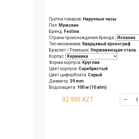
Группа товаров:
Наручные часы
Пол:
Мужские
Бренд:
Festina
Страна происхождения бренда:
Тип механизма:
Кварцевый хронограф
Браслет / Ремешок:
Нержавеющая сталь
Корпус:
Форма корпуса:
Круглая
Цвет корпуса:
Серебристый
Цвет циферблата:
Серый
Диаметр:
39 mm
Водозащита:
100 м (10 atm)
Стекло:
Минеральное
92 900 KZT
–
Гарантия:
24 месяца