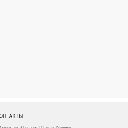
ОНТАКТЫ
 Алматы, пр. Абая, дом 141, уг. ул. Гагарина