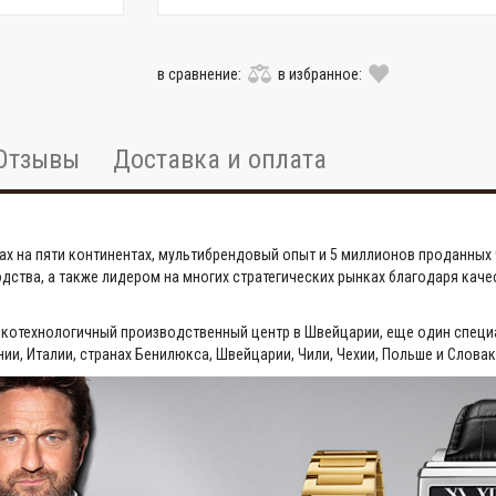
в сравнение:
в избранное:
Отзывы
Доставка и оплата
ах на пяти континентах, мультибрендовый опыт и 5 миллионов проданных ч
ства, а также лидером на многих стратегических рынках благодаря каче
окотехнологичный производственный центр в Швейцарии, еще один специ
ии, Италии, странах Бенилюкса, Швейцарии, Чили, Чехии, Польше и Словак