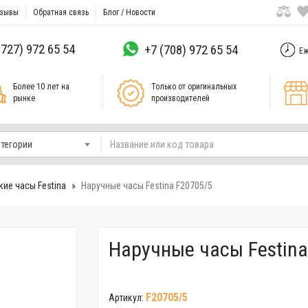
зывы
Обратная связь
Блог / Новости
(727) 972 65 54
+7 (708) 972 65 54
Еж
Более 10 лет на
Только от оригинальных
рынке
производителей
атегории
ие часы Festina
Наручные часы Festina F20705/5
Наручные часы Festina
F20705/5
Артикул: