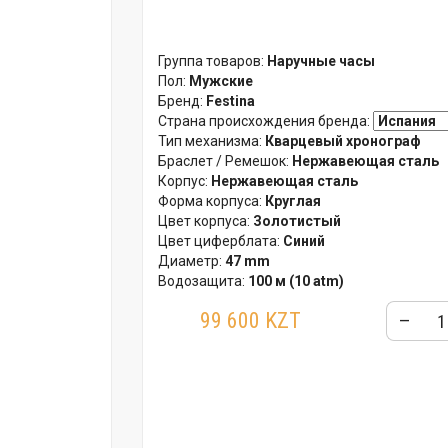
Группа товаров:
Наручные часы
Пол:
Мужские
Бренд:
Festina
Страна происхождения бренда:
Тип механизма:
Кварцевый хронограф
Браслет / Ремешок:
Нержавеющая сталь
Корпус:
Нержавеющая сталь
Форма корпуса:
Круглая
Цвет корпуса:
Золотистый
Цвет циферблата:
Синий
Диаметр:
47 mm
Водозащита:
100 м (10 atm)
Стекло:
Минеральное
99 600 KZT
–
Гарантия:
24 месяца