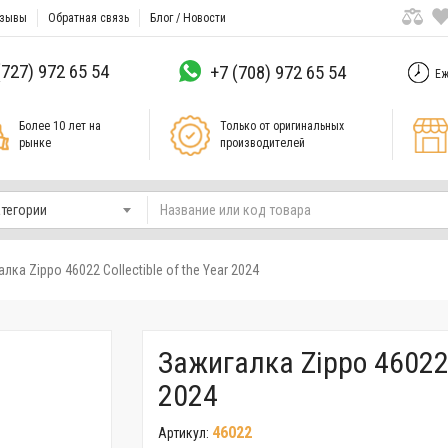
зывы
Обратная связь
Блог / Новости
(727) 972 65 54
+7 (708) 972 65 54
Еж
Более 10 лет на
Только от оригинальных
рынке
производителей
атегории
лка Zippo 46022 Collectible of the Year 2024
Зажигалка Zippo 46022 C
2024
46022
Артикул: