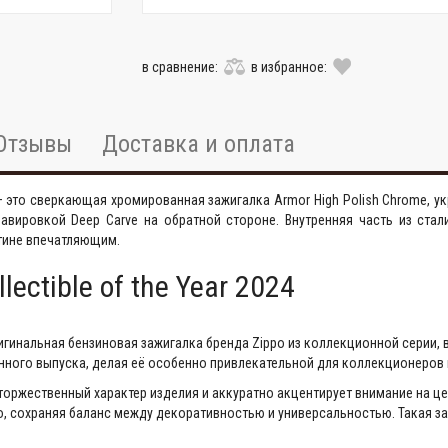
в сравнение:
в избранное:
Отзывы
Доставка и оплата
— это сверкающая хромированная зажигалка Armor High Polish Chrome, 
гравировкой Deep Carve на обратной стороне. Внутренняя часть из ст
стине впечатляющим.
ectible of the Year 2024
 оригинальная бензиновая зажигалка бренда Zippo из коллекционной серии
нного выпуска, делая её особенно привлекательной для коллекционеров 
оржественный характер изделия и аккуратно акцентирует внимание на це
, сохраняя баланс между декоративностью и универсальностью. Такая заж