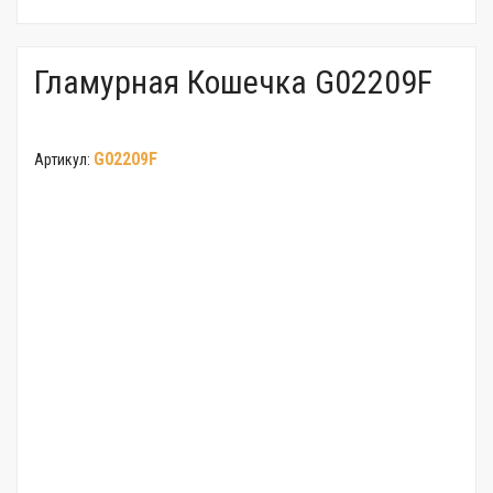
Гламурная Кошечка G02209F
G02209F
Артикул: