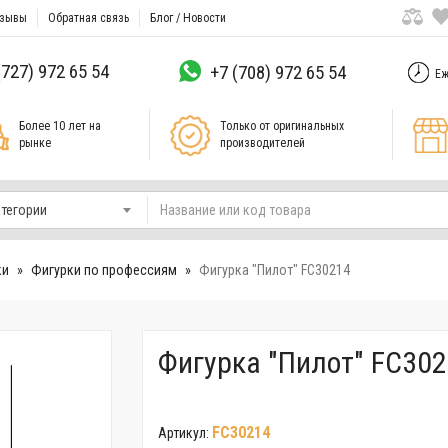
зывы
Обратная связь
Блог / Новости
(727) 972 65 54
+7 (708) 972 65 54
Еж
Более 10 лет на
Только от оригинальных
рынке
производителей
атегории
ки
Фигурки по профессиям
Фигурка "Пилот" FC30214
Фигурка "Пилот" FC30
FC30214
Артикул: