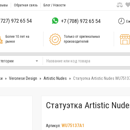
зывы
Обратная связь
Блог / Новости
(727) 972 65 54
+7 (708) 972 65 54
Еж
Более 10 лет на
Только от оригинальных
рынке
производителей
атегории
ки
Veronese Design
Artistic Nudes
Статуэтка Artistic Nudes WU751
Статуэтка Artistic Nu
WU75137A1
Артикул: