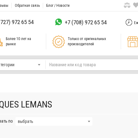
зывы
Обратная связь
Блог / Новости
(727) 972 65 54
+7 (708) 972 65 54
Еж
Более 10 лет на
Только от оригинальных
рынке
производителей
атегории
QUES LEMANS
вать по
выбрать