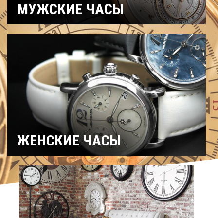
МУЖСКИЕ ЧАСЫ
Часы
Рыбацкие
Охотничьи
военные
Механические
Кварцевые
Хронографы
Электронные
Спортивные
Карманные
Дайверские
Скелетоны
ЖЕНСКИЕ ЧАСЫ
Спортивные
Керамические
Механические
На ремешке
С
Титановые
бриллиантами
Хронографы