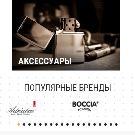
подарки
Подарок женщине
Повод / Событие
Подарки по знакам
Зодиака
Подарок ребенку
Подарки по
профессиям и
увлечениям
Подарочный
сертификат
АКСЕССУАРЫ
Зажигалки Zippo
Брендовые ручки
Ножи Victorinox
Тестовая катеория
ПОПУЛЯРНЫЕ БРЕНДЫ