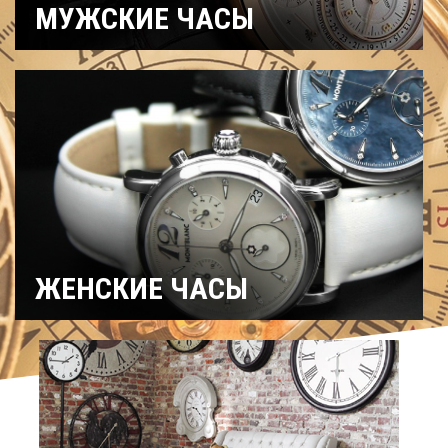
МУЖСКИЕ ЧАСЫ
Часы
Рыбацкие
Охотничьи
военные
Механические
Кварцевые
Хронографы
Электронные
Спортивные
Карманные
Дайверские
Скелетоны
ЖЕНСКИЕ ЧАСЫ
Спортивные
Керамические
Механические
На ремешке
С
Титановые
бриллиантами
Хронографы