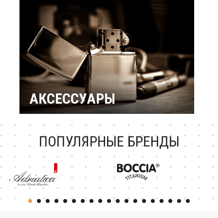
подарки
Подарок женщине
Повод / Событие
Подарки по знакам
Зодиака
Подарок ребенку
Подарки по
профессиям и
увлечениям
Подарочный
сертификат
АКСЕССУАРЫ
Зажигалки Zippo
Брендовые ручки
Ножи Victorinox
Тестовая катеория
ПОПУЛЯРНЫЕ БРЕНДЫ