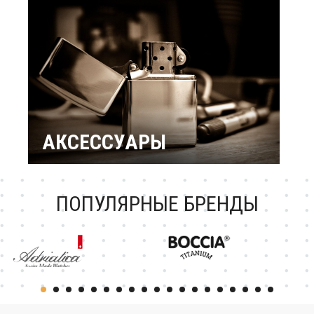
подарки
Подарок женщине
Повод / Событие
Подарки по знакам
Зодиака
Подарок ребенку
Подарки по
профессиям и
увлечениям
Подарочный
сертификат
АКСЕССУАРЫ
Зажигалки Zippo
Брендовые ручки
Ножи Victorinox
Тестовая катеория
ПОПУЛЯРНЫЕ БРЕНДЫ