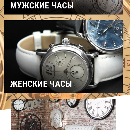
МУЖСКИЕ ЧАСЫ
Часы
Рыбацкие
Охотничьи
военные
Механические
Кварцевые
Хронографы
Электронные
Спортивные
Карманные
Дайверские
Скелетоны
ЖЕНСКИЕ ЧАСЫ
Спортивные
Керамические
Механические
На ремешке
С
Титановые
бриллиантами
Хронографы