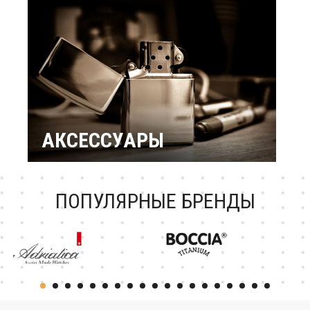
подарки
Подарок женщине
Повод / Событие
Подарки по знакам
Зодиака
Подарок ребенку
Подарки по
профессиям и
увлечениям
Подарочный
сертификат
АКСЕССУАРЫ
Зажигалки Zippo
Брендовые ручки
Ножи Victorinox
Тестовая катеория
ПОПУЛЯРНЫЕ БРЕНДЫ