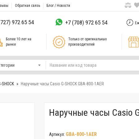
зывы
Обратная связь
Блог / Новости
(727) 972 65 54
+7 (708) 972 65 54
Еж
Более 10 лет на
Только от оригинальных
рынке
производителей
атегории
G-SHOCK
Наручные часы Casio G-SHOCK GBA-800-1AER
Наручные часы Casio 
GBA-800-1AER
Артикул: