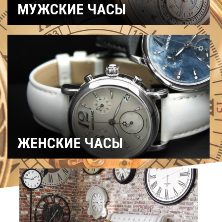
МУЖСКИЕ ЧАСЫ
Часы
Рыбацкие
Охотничьи
военные
Механические
Кварцевые
Хронографы
Электронные
Спортивные
Карманные
Дайверские
Скелетоны
ЖЕНСКИЕ ЧАСЫ
Спортивные
Керамические
Механические
На ремешке
С
Титановые
бриллиантами
Хронографы