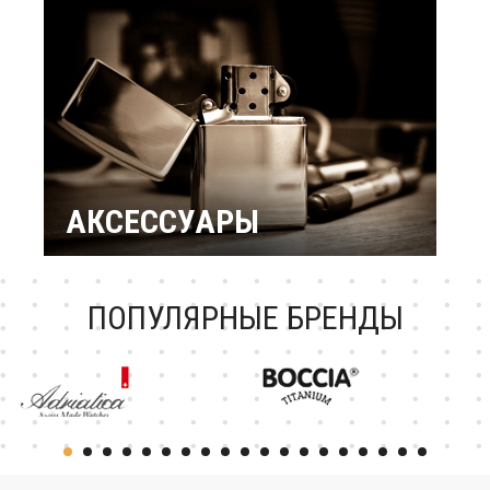
подарки
Подарок женщине
Повод / Событие
Подарки по знакам
Зодиака
Подарок ребенку
Подарки по
профессиям и
увлечениям
Подарочный
сертификат
АКСЕССУАРЫ
Зажигалки Zippo
Брендовые ручки
Ножи Victorinox
Тестовая катеория
ПОПУЛЯРНЫЕ БРЕНДЫ