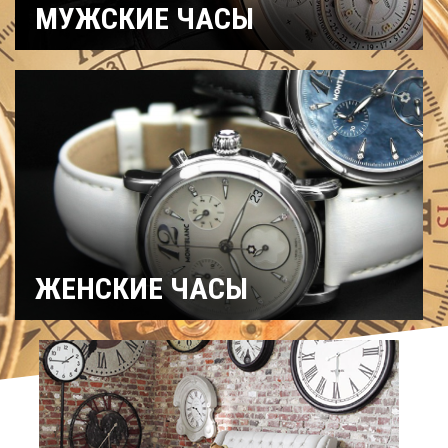
МУЖСКИЕ ЧАСЫ
Часы
Рыбацкие
Охотничьи
военные
Механические
Кварцевые
Хронографы
Электронные
Спортивные
Карманные
Дайверские
Скелетоны
ЖЕНСКИЕ ЧАСЫ
Спортивные
Керамические
Механические
На ремешке
С
Титановые
бриллиантами
Хронографы