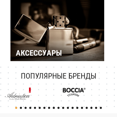
подарки
Подарок женщине
Повод / Событие
Подарки по знакам
Зодиака
Подарок ребенку
Подарки по
профессиям и
увлечениям
Подарочный
сертификат
АКСЕССУАРЫ
Зажигалки Zippo
Брендовые ручки
Ножи Victorinox
Тестовая катеория
ПОПУЛЯРНЫЕ БРЕНДЫ