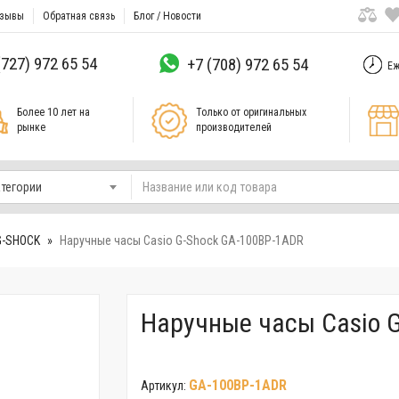
зывы
Обратная связь
Блог / Новости
(727) 972 65 54
+7 (708) 972 65 54
Еж
Более 10 лет на
Только от оригинальных
рынке
производителей
атегории
G-SHOCK
Наручные часы Casio G-Shock GA-100BP-1ADR
Наручные часы Casio 
GA-100BP-1ADR
Артикул: