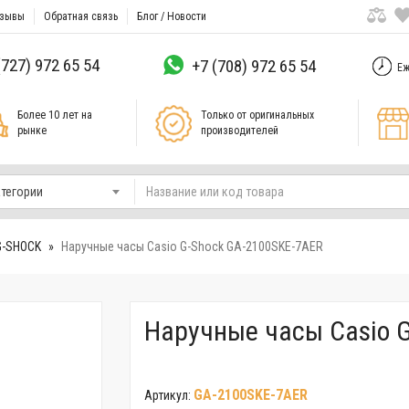
зывы
Обратная связь
Блог / Новости
(727) 972 65 54
+7 (708) 972 65 54
Еж
Более 10 лет на
Только от оригинальных
рынке
производителей
атегории
G-SHOCK
Наручные часы Casio G-Shock GA-2100SKE-7AER
Наручные часы Casio 
GA-2100SKE-7AER
Артикул: