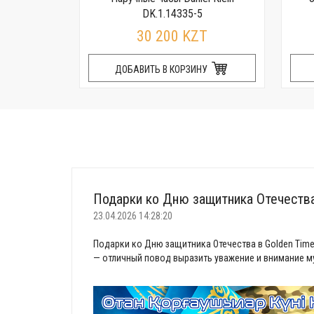
R
DK.1.14335-5
T
30 200 KZT
НУ
ДОБАВИТЬ В КОРЗИНУ
Подарки ко Дню защитника Отечеств
23.04.2026 14:28:20
Подарки ко Дню защитника Отечества в Golden Time
— отличный повод выразить уважение и внимание му