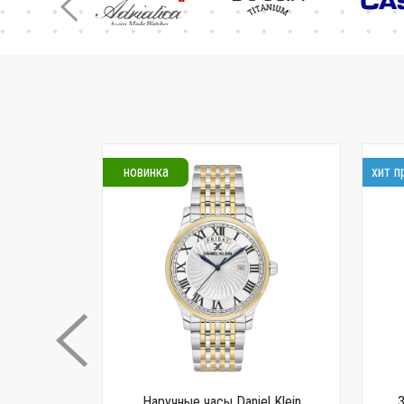
новинка
хит 
 G-SHOCK
Наручные часы Daniel Klein