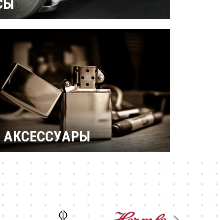
СЫ
ерамические
Механические
 бриллиантами
Титановые
АКСЕССУАРЫ
Зажигалки Zippo
Брендовые ручки
Ножи Victorinox
Тестовая катеория