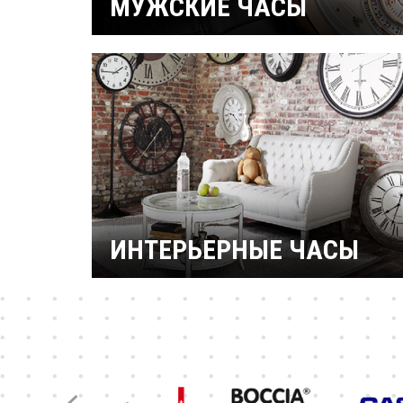
МУЖСКИЕ ЧАСЫ
Часы военные
Рыбацкие
Механические
Кварцевые
Электронные
Спортивные
Дайверские
Скелетоны
ИНТЕРЬЕРНЫЕ ЧАСЫ
Настенные часы
Настольные часы
Будильники
Бренды