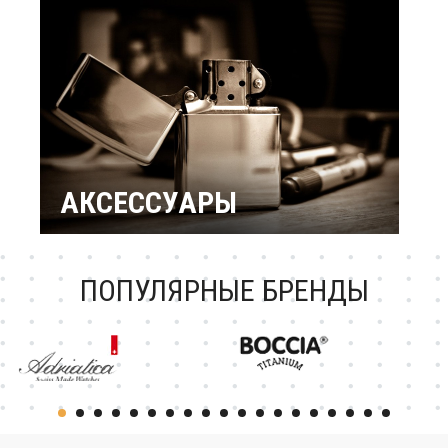
подарки
Подарок женщине
Повод / Событие
Подарки по знакам
Зодиака
Подарок ребенку
Подарки по
профессиям и
увлечениям
Подарочный
сертификат
АКСЕССУАРЫ
Зажигалки Zippo
Брендовые ручки
Ножи Victorinox
Тестовая катеория
ПОПУЛЯРНЫЕ БРЕНДЫ