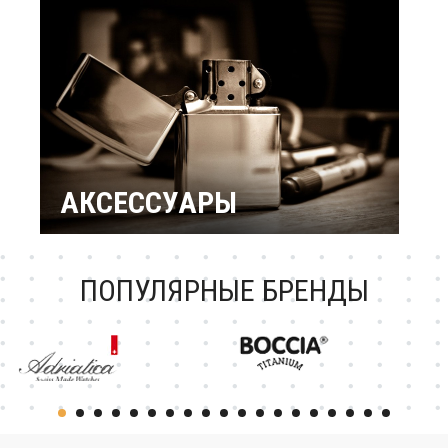
подарки
Подарок женщине
Повод / Событие
Подарки по знакам
Зодиака
Подарок ребенку
Подарки по
профессиям и
увлечениям
Подарочный
сертификат
АКСЕССУАРЫ
Зажигалки Zippo
Брендовые ручки
Ножи Victorinox
Тестовая катеория
ПОПУЛЯРНЫЕ БРЕНДЫ