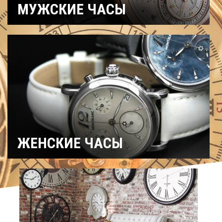
МУЖСКИЕ ЧАСЫ
Часы
Рыбацкие
Охотничьи
военные
Механические
Кварцевые
Хронографы
Электронные
Спортивные
Карманные
Дайверские
Скелетоны
ЖЕНСКИЕ ЧАСЫ
Спортивные
Керамические
Механические
На ремешке
С
Титановые
бриллиантами
Хронографы