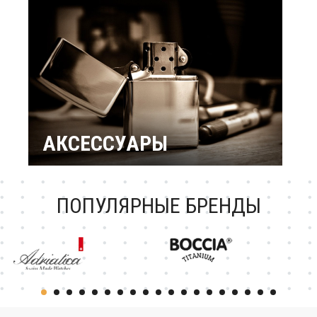
подарки
Подарок женщине
Повод / Событие
Подарки по знакам
Зодиака
Подарок ребенку
Подарки по
профессиям и
увлечениям
Подарочный
сертификат
АКСЕССУАРЫ
Зажигалки Zippo
Брендовые ручки
Ножи Victorinox
Тестовая катеория
ПОПУЛЯРНЫЕ БРЕНДЫ