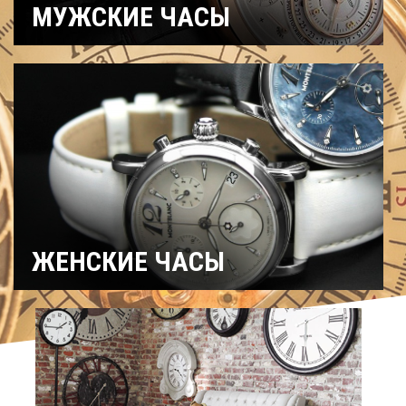
МУЖСКИЕ ЧАСЫ
Часы
Рыбацкие
Охотничьи
военные
Механические
Кварцевые
Хронографы
Электронные
Спортивные
Карманные
Дайверские
Скелетоны
ЖЕНСКИЕ ЧАСЫ
Спортивные
Керамические
Механические
На ремешке
С
Титановые
бриллиантами
Хронографы