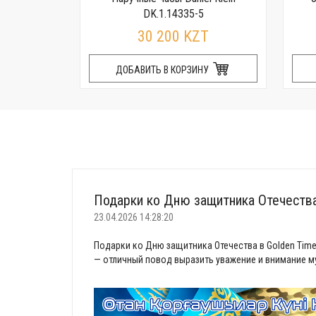
R
DK.1.14335-5
T
30 200 KZT
НУ
ДОБАВИТЬ В КОРЗИНУ
Подарки ко Дню защитника Отечеств
23.04.2026 14:28:20
Подарки ко Дню защитника Отечества в Golden Time
— отличный повод выразить уважение и внимание му