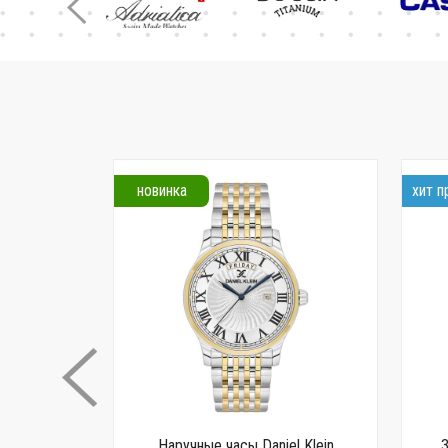
новинка
хит 
 G-SHOCK
Наручные часы Daniel Klein