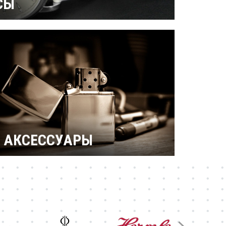
СЫ
ерамические
Механические
 бриллиантами
Титановые
АКСЕССУАРЫ
Зажигалки Zippo
Брендовые ручки
Ножи Victorinox
Тестовая катеория