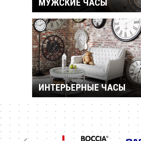
МУЖСКИЕ ЧАСЫ
Часы военные
Рыбацкие
Механические
Кварцевые
Электронные
Спортивные
Дайверские
Скелетоны
ИНТЕРЬЕРНЫЕ ЧАСЫ
Настенные часы
Настольные часы
Будильники
Бренды