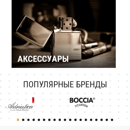
подарки
Подарок женщине
Повод / Событие
Подарки по знакам
Зодиака
Подарок ребенку
Подарки по
профессиям и
увлечениям
Подарочный
сертификат
АКСЕССУАРЫ
Зажигалки Zippo
Брендовые ручки
Ножи Victorinox
Тестовая катеория
ПОПУЛЯРНЫЕ БРЕНДЫ