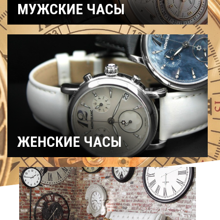
МУЖСКИЕ ЧАСЫ
Часы
Рыбацкие
Охотничьи
военные
Механические
Кварцевые
Хронографы
Электронные
Спортивные
Карманные
Дайверские
Скелетоны
ЖЕНСКИЕ ЧАСЫ
Спортивные
Керамические
Механические
На ремешке
С
Титановые
бриллиантами
Хронографы