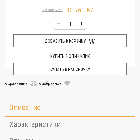
Стекло:
Пластик
33 760 KZT
Особенности:
Часы с калькулятором
42 000 KZT
–
+
ДОБАВИТЬ В КОРЗИНУ
КУПИТЬ В ОДИН КЛИК
КУПИТЬ В РАССРОЧКУ
в сравнение:
в избранное:
Описание
Характеристики