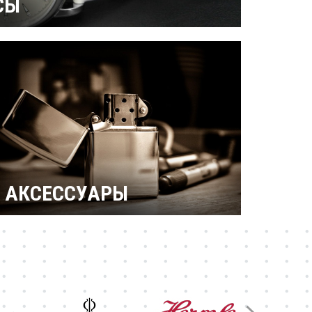
СЫ
ерамические
Механические
 бриллиантами
Титановые
АКСЕССУАРЫ
Зажигалки Zippo
Брендовые ручки
Ножи Victorinox
Тестовая катеория