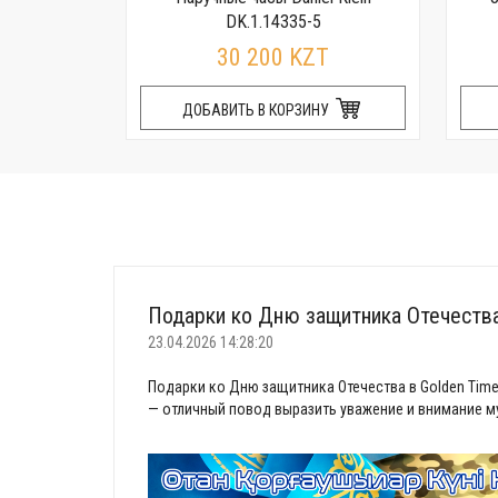
R
DK.1.14335-5
T
30 200 KZT
НУ
ДОБАВИТЬ В КОРЗИНУ
Подарки ко Дню защитника Отечеств
23.04.2026 14:28:20
Подарки ко Дню защитника Отечества в Golden Time
— отличный повод выразить уважение и внимание му