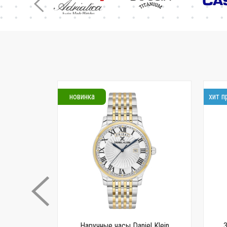
новинка
хит 
 G-SHOCK
Наручные часы Daniel Klein