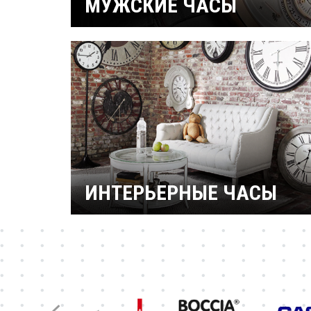
МУЖСКИЕ ЧАСЫ
Часы военные
Рыбацкие
Механические
Кварцевые
Электронные
Спортивные
Дайверские
Скелетоны
ИНТЕРЬЕРНЫЕ ЧАСЫ
Настенные часы
Настольные часы
Будильники
Бренды