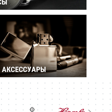
СЫ
ерамические
Механические
 бриллиантами
Титановые
АКСЕССУАРЫ
Зажигалки Zippo
Брендовые ручки
Ножи Victorinox
Тестовая катеория