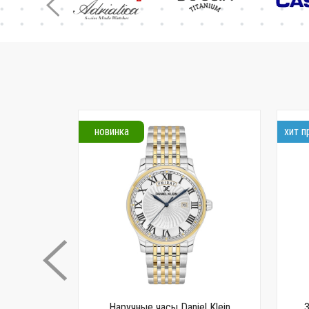
новинка
хит 
 G-SHOCK
Наручные часы Daniel Klein