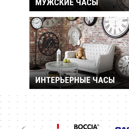
МУЖСКИЕ ЧАСЫ
Часы военные
Рыбацкие
Механические
Кварцевые
Электронные
Спортивные
Дайверские
Скелетоны
ИНТЕРЬЕРНЫЕ ЧАСЫ
Настенные часы
Настольные часы
Будильники
Бренды