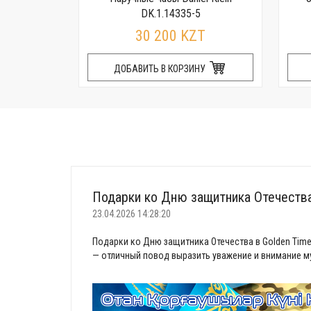
R
DK.1.14335-5
T
30 200 KZT
НУ
ДОБАВИТЬ В КОРЗИНУ
Подарки ко Дню защитника Отечеств
23.04.2026 14:28:20
Подарки ко Дню защитника Отечества в Golden Time
— отличный повод выразить уважение и внимание му