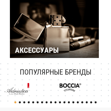
подарки
Подарок женщине
Повод / Событие
Подарки по знакам
Зодиака
Подарок ребенку
Подарки по
профессиям и
увлечениям
Подарочный
сертификат
АКСЕССУАРЫ
Зажигалки Zippo
Брендовые ручки
Ножи Victorinox
Тестовая катеория
ПОПУЛЯРНЫЕ БРЕНДЫ