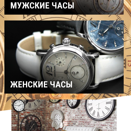
МУЖСКИЕ ЧАСЫ
Часы
Рыбацкие
Охотничьи
военные
Механические
Кварцевые
Хронографы
Электронные
Спортивные
Карманные
Дайверские
Скелетоны
ЖЕНСКИЕ ЧАСЫ
Спортивные
Керамические
Механические
На ремешке
С
Титановые
бриллиантами
Хронографы