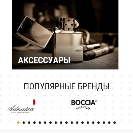
подарки
Подарок женщине
Повод / Событие
Подарки по знакам
Зодиака
Подарок ребенку
Подарки по
профессиям и
увлечениям
Подарочный
сертификат
АКСЕССУАРЫ
Зажигалки Zippo
Брендовые ручки
Ножи Victorinox
Тестовая катеория
ПОПУЛЯРНЫЕ БРЕНДЫ