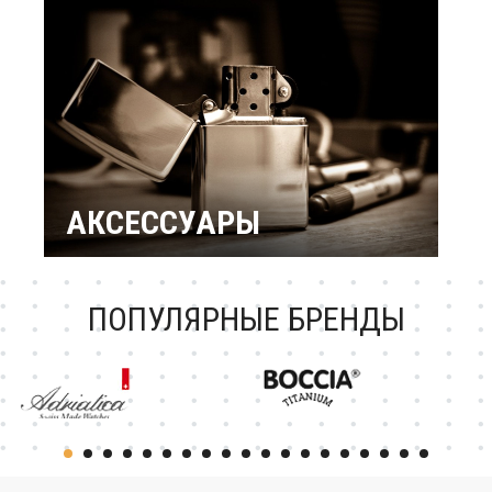
подарки
Подарок женщине
Повод / Событие
Подарки по знакам
Зодиака
Подарок ребенку
Подарки по
профессиям и
увлечениям
Подарочный
сертификат
АКСЕССУАРЫ
Зажигалки Zippo
Брендовые ручки
Ножи Victorinox
Тестовая катеория
ПОПУЛЯРНЫЕ БРЕНДЫ