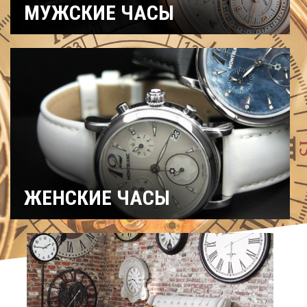
МУЖСКИЕ ЧАСЫ
Часы
Рыбацкие
Охотничьи
военные
Механические
Кварцевые
Хронографы
Электронные
Спортивные
Карманные
Дайверские
Скелетоны
ЖЕНСКИЕ ЧАСЫ
Спортивные
Керамические
Механические
На ремешке
С
Титановые
бриллиантами
Хронографы