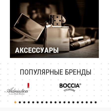
подарки
Подарок женщине
Повод / Событие
Подарки по знакам
Зодиака
Подарок ребенку
Подарки по
профессиям и
увлечениям
Подарочный
сертификат
АКСЕССУАРЫ
Зажигалки Zippo
Брендовые ручки
Ножи Victorinox
Тестовая катеория
ПОПУЛЯРНЫЕ БРЕНДЫ