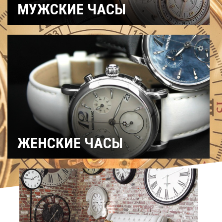
МУЖСКИЕ ЧАСЫ
Часы
Рыбацкие
Охотничьи
военные
Механические
Кварцевые
Хронографы
Электронные
Спортивные
Карманные
Дайверские
Скелетоны
ЖЕНСКИЕ ЧАСЫ
Спортивные
Керамические
Механические
На ремешке
С
Титановые
бриллиантами
Хронографы