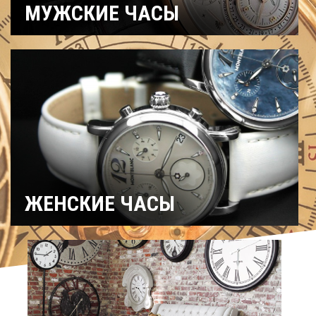
МУЖСКИЕ ЧАСЫ
Часы
Рыбацкие
Охотничьи
военные
Механические
Кварцевые
Хронографы
Электронные
Спортивные
Карманные
Дайверские
Скелетоны
ЖЕНСКИЕ ЧАСЫ
Спортивные
Керамические
Механические
На ремешке
С
Титановые
бриллиантами
Хронографы