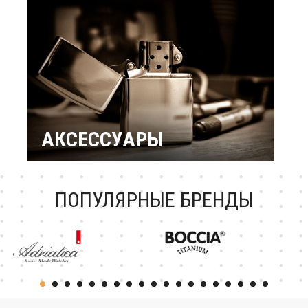
подарки
Подарок женщине
Повод / Событие
Подарки по знакам
Зодиака
Подарок ребенку
Подарки по
профессиям и
увлечениям
Подарочный
сертификат
АКСЕССУАРЫ
Зажигалки Zippo
Брендовые ручки
Ножи Victorinox
Тестовая катеория
ПОПУЛЯРНЫЕ БРЕНДЫ