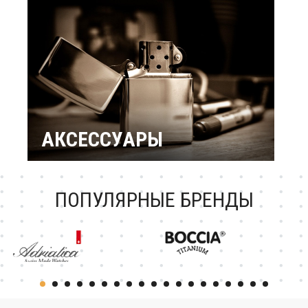
подарки
Подарок женщине
Повод / Событие
Подарки по знакам
Зодиака
Подарок ребенку
Подарки по
профессиям и
увлечениям
Подарочный
сертификат
АКСЕССУАРЫ
Зажигалки Zippo
Брендовые ручки
Ножи Victorinox
Тестовая катеория
ПОПУЛЯРНЫЕ БРЕНДЫ