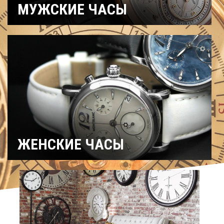
МУЖСКИЕ ЧАСЫ
Часы
Рыбацкие
Охотничьи
военные
Механические
Кварцевые
Хронографы
Электронные
Спортивные
Карманные
Дайверские
Скелетоны
ЖЕНСКИЕ ЧАСЫ
Спортивные
Керамические
Механические
На ремешке
С
Титановые
бриллиантами
Хронографы