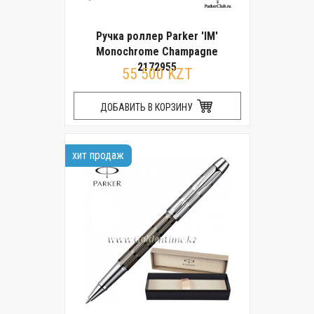
Ручка роллер Parker 'IM'
Monochrome Champagne
2172955
55 500 KZT
ДОБАВИТЬ В КОРЗИНУ
хит продаж