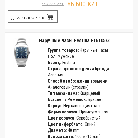
86 600 KZT
116 900 KZT
ДОБАВИТЬ В КОРЗИНУ
Наручные часы Festina F16105/3
Группа товаров:
Наручные часы
Пол:
Мужские
Бренд:
Festina
Страна происхождения бренда:
Испания
Способ отображения времени:
Аналоговый (стрелки)
Тип механизма:
Кварцевый
Браслет / Ремешок:
Браслет
Корпус:
Нержавеющая сталь
Форма корпуса:
Прямоугольная
Цвет корпуса:
Серебристый
Цвет циферблата:
Синий
Диаметр:
40 mm
Водозащита:
100 м (10 atm)