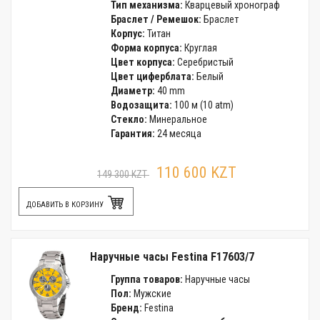
Тип механизма:
Кварцевый хронограф
Браслет / Ремешок:
Браслет
Корпус:
Титан
Форма корпуса:
Круглая
Цвет корпуса:
Серебристый
Цвет циферблата:
Белый
Диаметр:
40 mm
Водозащита:
100 м (10 atm)
Стекло:
Минеральное
Гарантия:
24 месяца
110 600 KZT
149 300 KZT
ДОБАВИТЬ В КОРЗИНУ
Наручные часы Festina F17603/7
Группа товаров:
Наручные часы
Пол:
Мужские
Бренд:
Festina