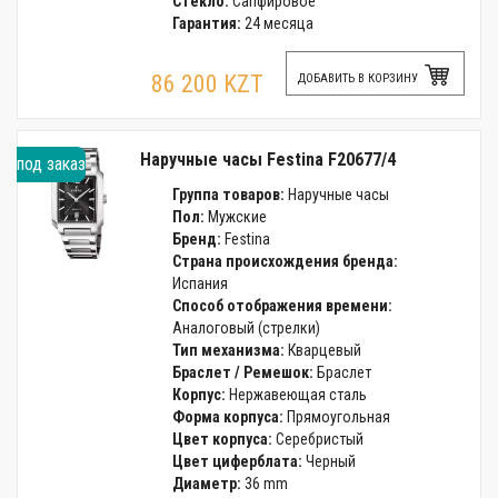
Стекло:
Сапфировое
Гарантия:
24 месяца
86 200 KZT
ДОБАВИТЬ В КОРЗИНУ
Наручные часы Festina F20677/4
под заказ
Группа товаров:
Наручные часы
Пол:
Мужские
Бренд:
Festina
Страна происхождения бренда:
Испания
Способ отображения времени:
Аналоговый (стрелки)
Тип механизма:
Кварцевый
Браслет / Ремешок:
Браслет
Корпус:
Нержавеющая сталь
Форма корпуса:
Прямоугольная
Цвет корпуса:
Серебристый
Цвет циферблата:
Черный
Диаметр:
36 mm