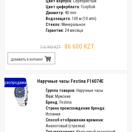
Цвет корпуса:
Серебристый
Цвет циферблата:
Голубой
Диаметр:
40 mm
Водозащита:
100 м (10 atm)
Стекло:
Минеральное
Гарантия:
24 месяца
86 600 KZT
116 900 KZT
ДОБАВИТЬ В КОРЗИНУ
Наручные часы Festina F16074E
распродажа
Группа товаров:
Наручные часы
Пол:
Мужские
Бренд:
Festina
Страна происхождения бренда:
Испания
Способ отображения времени:
Аналоговый (стрелки)
Тип механизма:
Кварцевый хронограф