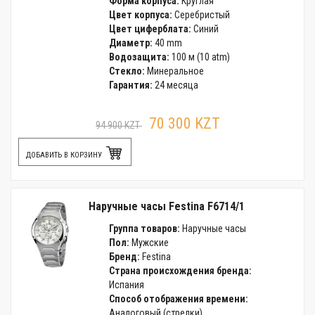
Форма корпуса:
Круглая
Цвет корпуса:
Серебристый
Цвет циферблата:
Синий
Диаметр:
40 mm
Водозащита:
100 м (10 atm)
Стекло:
Минеральное
Гарантия:
24 месяца
70 300 KZT
94 900 KZT
ДОБАВИТЬ В КОРЗИНУ
Наручные часы Festina F6714/1
Группа товаров:
Наручные часы
Пол:
Мужские
Бренд:
Festina
Страна происхождения бренда:
Испания
Способ отображения времени:
Аналоговый (стрелки)