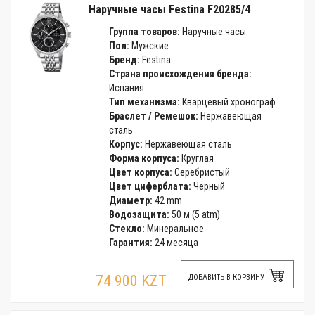
Наручные часы Festina F20285/4
Группа товаров:
Наручные часы
Пол:
Мужские
Бренд:
Festina
Страна происхождения бренда:
Испания
Тип механизма:
Кварцевый хронограф
Браслет / Ремешок:
Нержавеющая
сталь
Корпус:
Нержавеющая сталь
Форма корпуса:
Круглая
Цвет корпуса:
Серебристый
Цвет циферблата:
Черный
Диаметр:
42 mm
Водозащита:
50 м (5 atm)
Стекло:
Минеральное
Гарантия:
24 месяца
74 900 KZT
ДОБАВИТЬ В КОРЗИНУ