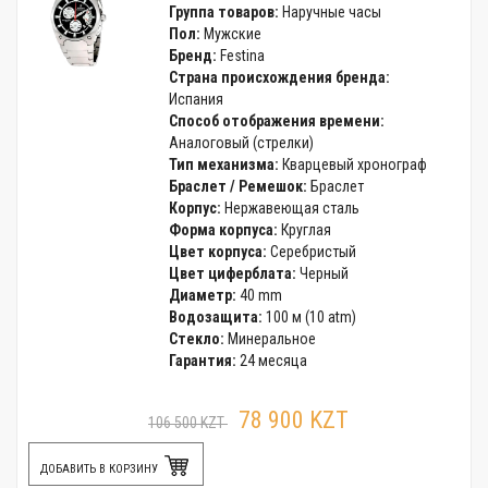
Группа товаров:
Наручные часы
Пол:
Мужские
Бренд:
Festina
Страна происхождения бренда:
Испания
Способ отображения времени:
Аналоговый (стрелки)
Тип механизма:
Кварцевый хронограф
Браслет / Ремешок:
Браслет
Корпус:
Нержавеющая сталь
Форма корпуса:
Круглая
Цвет корпуса:
Серебристый
Цвет циферблата:
Черный
Диаметр:
40 mm
Водозащита:
100 м (10 atm)
Стекло:
Минеральное
Гарантия:
24 месяца
78 900 KZT
106 500 KZT
ДОБАВИТЬ В КОРЗИНУ