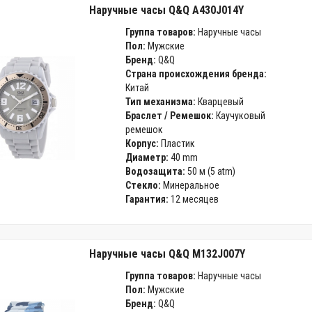
Наручные часы Q&Q A430J014Y
Группа товаров:
Наручные часы
Пол:
Мужские
Бренд:
Q&Q
Страна происхождения бренда:
Китай
Тип механизма:
Кварцевый
Браслет / Ремешок:
Каучуковый
ремешок
Корпус:
Пластик
Диаметр:
40 mm
Водозащита:
50 м (5 atm)
Стекло:
Минеральное
Гарантия:
12 месяцев
Наручные часы Q&Q M132J007Y
Группа товаров:
Наручные часы
Пол:
Мужские
Бренд:
Q&Q