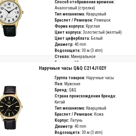
Способ отображения времени:
Аналоговый (стрелки)
Тип механизма:
Кварцевый
Браслет / Ремешок:
Ремешок
Форма корпуса:
Круглая
Цвет корпуса:
Золотистый (желтый)
Цвет циферблата:
Белый
Диаметр:
40 mm
Водозащита:
30 м (3 atm)
Стекло:
Минеральное
Гарантия:
12 месяцев
Наручные часы Q&Q C214J102Y
Группа товаров:
Наручные часы
Пол:
Мужские
Бренд:
Q&Q
Страна происхождения бренда:
Китай
Тип механизма:
Кварцевый
Браслет / Ремешок:
Кожа
Корпус:
Латунь
Диаметр:
40 mm
Водозащита:
30 м (3 atm)