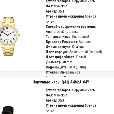
Группа товаров:
Наручные часы
Пол:
Мужские
Бренд:
Q&Q
Страна происхождения бренда:
Китай
Способ отображения времени:
Аналоговый (стрелки)
Тип механизма:
Кварцевый
Браслет / Ремешок:
Браслет
Форма корпуса:
Круглая
Цвет корпуса:
Золотистый (желтый)
Цвет циферблата:
Белый
Диаметр:
40 mm
Водозащита:
30 м (3 atm)
Стекло:
Минеральное
Гарантия:
12 месяцев
Наручные часы Q&Q A482J104Y
Группа товаров:
Наручные часы
Пол:
Мужские
Бренд:
Q&Q
Страна происхождения бренда:
Китай