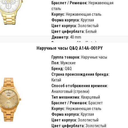
Браслет / Ремешок:
Нержавеющая
сталь
Корпус:
Нержавеющая сталь
Форма корпуса:
Круглая
Цвет корпуса:
Золотистый
Цвет циферблата:
Белый
Диаметр:
40 mm
Водозащита:
50 м (5 atm)
Наручные часы Q&Q A14A-001PY
Стекло:
Минеральное
Гарантия:
12 месяцев
Группа товаров:
Наручные часы
Пол:
Мужские
Бренд:
Q&Q
Страна происхождения бренда:
Китай
Способ отображения времени:
Аналоговый (стрелки)
Тип механизма:
Кварцевый
Браслет / Ремешок:
Браслет
Корпус:
Нержавеющая сталь
Форма корпуса:
Круглая
Цвет корпуса:
Золотистый
Цвет циферблата:
Золотистый