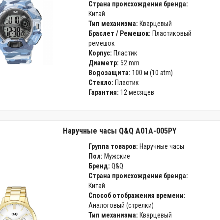
Страна происхождения бренда:
Китай
Тип механизма:
Кварцевый
Браслет / Ремешок:
Пластиковый
ремешок
Корпус:
Пластик
Диаметр:
52 mm
Водозащита:
100 м (10 atm)
Стекло:
Пластик
Гарантия:
12 месяцев
Наручные часы Q&Q A01A-005PY
Группа товаров:
Наручные часы
Пол:
Мужские
Бренд:
Q&Q
Страна происхождения бренда:
Китай
Способ отображения времени:
Аналоговый (стрелки)
Тип механизма:
Кварцевый