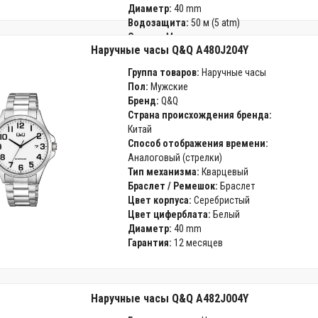
Диаметр:
40 mm
Водозащита:
50 м (5 atm)
Стекло:
Минеральное
Наручные часы Q&Q A480J204Y
Гарантия:
12 месяцев
Группа товаров:
Наручные часы
Пол:
Мужские
Бренд:
Q&Q
Страна происхождения бренда:
Китай
Способ отображения времени:
Аналоговый (стрелки)
Тип механизма:
Кварцевый
Браслет / Ремешок:
Браслет
Цвет корпуса:
Серебристый
Цвет циферблата:
Белый
Диаметр:
40 mm
Гарантия:
12 месяцев
Наручные часы Q&Q A482J004Y