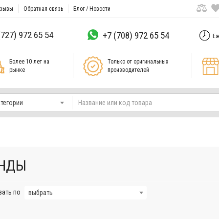
зывы
Обратная связь
Блог / Новости
(727) 972 65 54
+7 (708) 972 65 54
Еж
Более 10 лет на
Только от оригинальных
рынке
производителей
атегории
НДЫ
вать по
выбрать