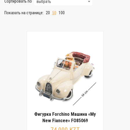
Сортировать по
выбрать
Показать на странице:
20
50
100
Фигурка Forchino Машина «My
New Fiancee» FO85069
74 000 KZT